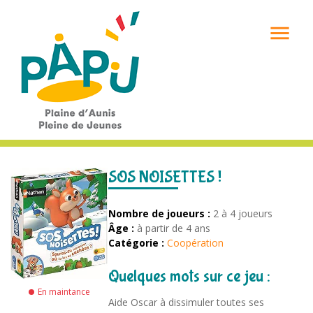

SOS NOISETTES !
Nombre de joueurs :
2 à 4 joueurs
Âge :
à partir de 4 ans
Catégorie :
Coopération
Quelques mots sur ce jeu :
En maintance
Aide Oscar à dissimuler toutes ses