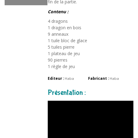
fin de la partie.
Contenu :
4 dragons
1 dragon en bois
9 anneaux
1 tuile bloc de glace
5 tuiles pierre
1 plateau de jeu
90 pierres
1 règle de jeu
Editeur :
Haba
Fabricant :
Haba
Présentation :