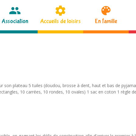
Association
Accueils de loisirs
En famille
ur son plateau 5 tuiles (doudou, brosse à dent, haut et bas de pyjama,
ectangles, 10 carrées, 10 rondes, 10 ovales) 1 sac en coton 1 règle d
ssible, en gagnant les défis de construction afin d’arriver le premier à