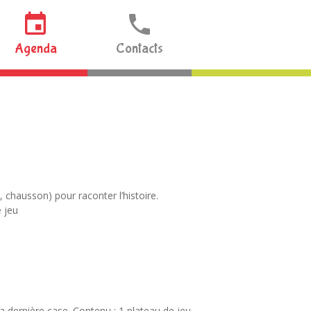
Agenda
Contacts
 chausson) pour raconter l’histoire.
e jeu
 la dernière case. Contenu : 1 plateau de jeu