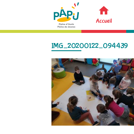
Accueil
IMG_20200122_094439