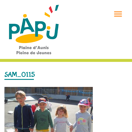

SAM_0115